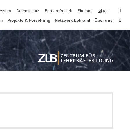
erspringen
suc
essum
Datenschutz
Barrierefreiheit
Sitemap
KIT
Star
um
Projekte & Forschung
Netzwerk Lehramt
Über uns