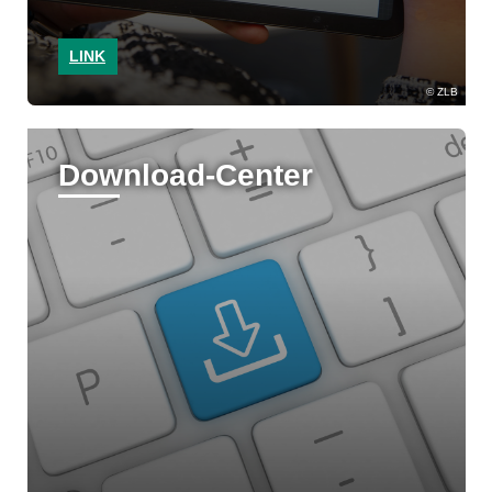
LINK
ZLB
Download-Center