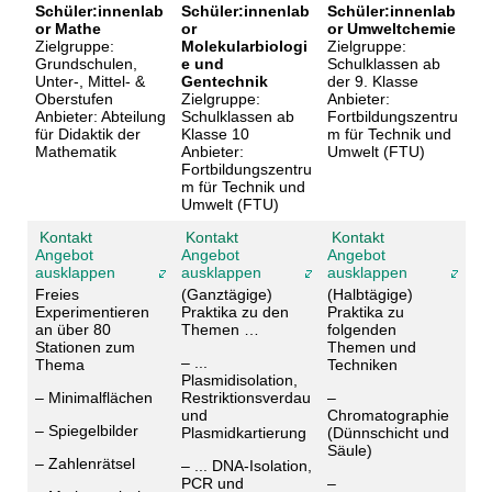
Schüler:innenlab
Schüler:innenlab
Schüler:innenlab
or Mathe
or
or Umweltchemie
Zielgruppe:
Molekularbiologi
Zielgruppe:
Grundschulen,
e und
Schulklassen ab
Unter-, Mittel- &
Gentechnik
der 9. Klasse
Oberstufen
Zielgruppe:
Anbieter:
Anbieter: Abteilung
Schulklassen ab
Fortbildungszentru
für Didaktik der
Klasse 10
m für Technik und
Mathematik
Anbieter:
Umwelt (FTU)
Fortbildungszentru
m für Technik und
Umwelt (FTU)
Kontakt
Kontakt
Kontakt
Angebot
Angebot
Angebot
ausklappen
ausklappen
ausklappen
Freies
(Ganztägige)
(Halbtägige)
Experimentieren
Praktika zu den
Praktika zu
an über 80
Themen …
folgenden
Stationen zum
Themen und
– ...
Thema
Techniken
Plasmidisolation,
– Minimalflächen
Restriktionsverdau
–
und
Chromatographie
– Spiegelbilder
Plasmidkartierung
(Dünnschicht und
Säule)
– Zahlenrätsel
– ... DNA-Isolation,
PCR und
–