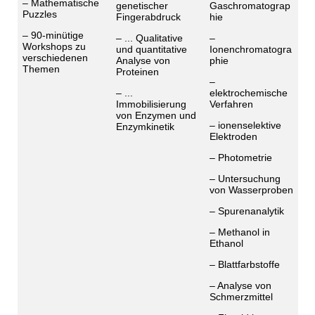
– Mathematische
genetischer
Gaschromatograp
Puzzles
Fingerabdruck
hie
– 90-minütige
– ... Qualitative
–
Workshops zu
und quantitative
Ionenchromatogra
verschiedenen
Analyse von
phie
Themen
Proteinen
–
– ...
elektrochemische
Immobilisierung
Verfahren
von Enzymen und
– ionenselektive
Enzymkinetik
Elektroden
– Photometrie
– Untersuchung
von Wasserproben
– Spurenanalytik
– Methanol in
Ethanol
– Blattfarbstoffe
– Analyse von
Schmerzmittel