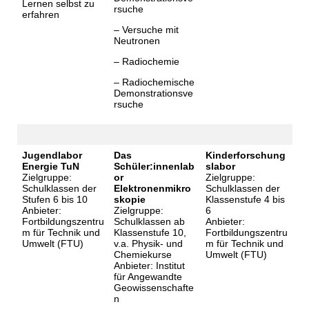
Lernen selbst zu
rsuche
erfahren
– Versuche mit
Neutronen
– Radiochemie
– Radiochemische
Demonstrationsve
rsuche
Jugendlabor
Das
Kinderforschung
Energie TuN
Schüler:innenlab
slabor
Zielgruppe:
or
Zielgruppe:
Schulklassen der
Elektronenmikro
Schulklassen der
Stufen 6 bis 10
skopie
Klassenstufe 4 bis
Anbieter:
Zielgruppe:
6
Fortbildungszentru
Schulklassen ab
Anbieter:
m für Technik und
Klassenstufe 10,
Fortbildungszentru
Umwelt (FTU)
v.a. Physik- und
m für Technik und
Chemiekurse
Umwelt (FTU)
Anbieter: Institut
für Angewandte
Geowissenschafte
n