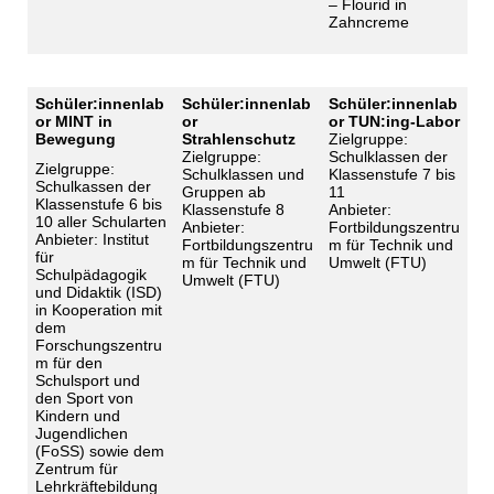
– Flourid in
Zahncreme
Schüler:innenlab
Schüler:innenlab
Schüler:innenlab
or MINT in
or
or TUN:ing-Labor
Bewegung
Strahlenschutz
Zielgruppe:
Zielgruppe:
Schulklassen der
Zielgruppe:
Schulklassen und
Klassenstufe 7 bis
Schulkassen der
Gruppen ab
11
Klassenstufe 6 bis
Klassenstufe 8
Anbieter:
10 aller Schularten
Anbieter:
Fortbildungszentru
Anbieter: Institut
Fortbildungszentru
m für Technik und
für
m für Technik und
Umwelt (FTU)
Schulpädagogik
Umwelt (FTU)
und Didaktik (ISD)
in Kooperation mit
dem
Forschungszentru
m für den
Schulsport und
den Sport von
Kindern und
Jugendlichen
(FoSS) sowie dem
Zentrum für
Lehrkräftebildung