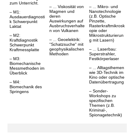
zum Unterricht.
– ... Viskosität von
– ... Mikro- und
Magmen und
Nanotechnologie
– M1:
deren
(z.B. Optische
Ausdauerdiagnosti
Auswirkungen auf
Pinzette,
k Schwerpunkt
Ausbruchsverhalte
Rasterkraftmikrosk
Laktat
n von Vulkanen
opie oder
– M2:
Mikrostrukturierun
– ... Geoelektrik:
Kraftdiagnostik
g mit Lasern)
“Schatzsuche“ mit
Schwerpunkt
geophysikalischen
– ... Laserbau:
Kraftmessplatte
Methoden
Superstrahler,
– M3:
Festkörperlaser
Biomechanische
– ... Alltagsthemen
Messmethoden im
wie 3D-Technik im
Überblick
Kino oder optische
– M4:
Datenübertragung
Biomechanik des
– Sonder-
Springens
Workshops zu
spezifischen
Themen (z.B.
Kriminal-,
Spionagetechnik)