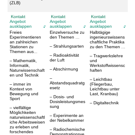
(ZLB)
Kontakt
Kontakt
Kontakt
Angebot
Angebot
Angebot
ausklappen
ausklappen
ausklappen
Freies
Einzelversuche zu
Halbtägige
Experimentieren
den Themen …
ingenieurswissens
an zahlreichen
chaftliche Praktika
– Strahlungsarten
Stationen zu
zu den Themen …
Themen aus...
– Radioaktivität
– Tragwerkslehre
der Luft
– Mathematik,
und
Informatik,
Werkstoffwissensc
– Abschirmung
Naturwissenschaft
haften
en und Technik
–
– Leichtbau
Abstandsquadratg
– immer im
(Fliegerbau,
esetz
Kontext von
Leichtbau unter
Bewegung und
Last, Kranbau)
– Dosis- und
Sport
Dosisleistungsmes
– Digitaltechnik
sung
– vielfältige
Möglichkeiten
– Experimente an
naturwissenschaftl
der Nebelkammer
iche Arbeitsweisen
zu erleben und
– Radiochemische
forschendes
Demonstrationsve