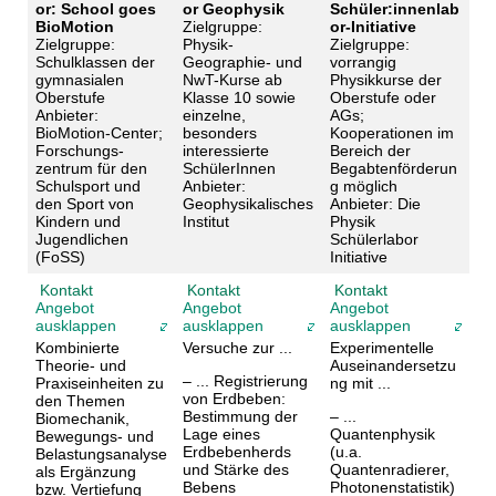
or: School goes
or Geophysik
Schüler:innenlab
BioMotion
Zielgruppe:
or-Initiative
Zielgruppe:
Physik-
Zielgruppe:
Schulklassen der
Geographie- und
vorrangig
gymnasialen
NwT-Kurse ab
Physikkurse der
Oberstufe
Klasse 10 sowie
Oberstufe oder
Anbieter:
einzelne,
AGs;
BioMotion-Center;
besonders
Kooperationen im
Forschungs-
interessierte
Bereich der
zentrum für den
SchülerInnen
Begabtenförderun
Schulsport und
Anbieter:
g möglich
den Sport von
Geophysikalisches
Anbieter: Die
Kindern und
Institut
Physik
Jugendlichen
Schülerlabor
(FoSS)
Initiative
Kontakt
Kontakt
Kontakt
Angebot
Angebot
Angebot
ausklappen
ausklappen
ausklappen
Kombinierte
Versuche zur ...
Experimentelle
Theorie- und
Auseinandersetzu
– ... Registrierung
Praxiseinheiten zu
ng mit ...
von Erdbeben:
den Themen
Bestimmung der
– ...
Biomechanik,
Lage eines
Quantenphysik
Bewegungs- und
Erdbebenherds
(u.a.
Belastungsanalyse
und Stärke des
Quantenradierer,
als Ergänzung
Bebens
Photonenstatistik)
bzw. Vertiefung