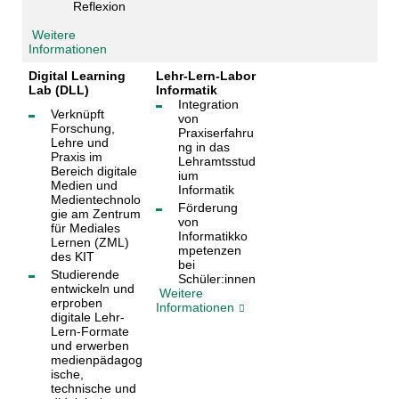
Reflexion
Weitere
Informationen
Digital Learning
Lehr-Lern-Labor
Lab (DLL)
Informatik
Integration
Verknüpft
von
Forschung,
Praxiserfahru
Lehre und
ng in das
Praxis im
Lehramtsstud
Bereich digitale
ium
Medien und
Informatik
Medientechnolo
Förderung
gie am Zentrum
von
für Mediales
Informatikko
Lernen (ZML)
mpetenzen
des KIT
bei
Studierende
Schüler:innen
entwickeln und
Weitere
erproben
Informationen
digitale Lehr-
Lern-Formate
und erwerben
medienpädagog
ische,
technische und