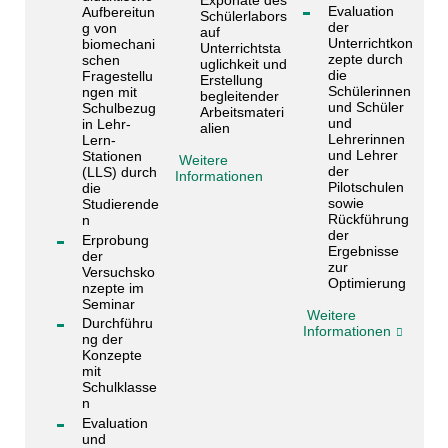
Evaluation
Aufbereitun
Schülerlabors
der
g von
auf
Unterrichtkon
biomechani
Unterrichtsta
zepte durch
schen
uglichkeit und
die
Fragestellu
Erstellung
Schülerinnen
ngen mit
begleitender
und Schüler
Schulbezug
Arbeitsmateri
und
in Lehr-
alien
Lehrerinnen
Lern-
und Lehrer
Stationen
Weitere
der
(LLS) durch
Informationen
Pilotschulen
die
sowie
Studierende
Rückführung
n
der
Erprobung
Ergebnisse
der
zur
Versuchsko
Optimierung
nzepte im
Seminar
Weitere
Durchführu
Informationen
ng der
Konzepte
mit
Schulklasse
n
Evaluation
und