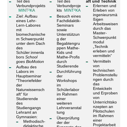
Teil des
Teil des
aft und Technik
Verbundprojekts
Verbundproje
Erlernen und
MINT²KA
kts
MINT²KA
Erleben von
ingenieursmä
Ziel: Aufbau
Besuch eines
ßigen
eines Lehr-
Fachdidaktik-
Arbeitsweisen
Lern-Labores
Seminars
durch das
mit
sowie
Master-
biomechanische
Unterstützun
Schwerpunkt
m Schwerpunkt
g der
modul
unter dem Dach
Begabtengru
„Technik
des
ppen Mathe-
erleben und
Schüler:innenla
Kids und
vermitteln“
bors
School
Mathe-Profis
Vermitteln
goes BioMotion
durch
von
Studierende
Aufbau des
technischen
Labors im
Durchführung
Problemstellu
Hauptseminar
der
ngen durch
"Theoriefelder
Workshops
das
der
im
Entwickeln
Naturwissensch
Schülerlabor
und Erproben
aft" für
im Rahmen
von
Studierende
einer
Unterrichtsko
des
weiteren
nzepten an
Studiengangs
Lehrveranstal
Pilotschulen
Lehramt an
tung
im Rahmen
Gymnasien:
Überprüfung
einer
Methodisch-
der der
Projektarbeit
didaktische
Exponate des