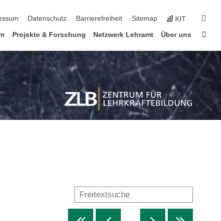
erspringen
suc
essum
Datenschutz
Barrierefreiheit
Sitemap
KIT
Star
um
Projekte & Forschung
Netzwerk Lehramt
Über uns